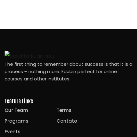
Entrar
Cadastre-se
Entrar
Não tem uma conta?
Cadastre-se
The first thing to remember about success is that it is a
process – nothing more. Edubin perfect for online
courses and other institutes.
Feature Links
Perdeu sua senha?
Remember me
Our Team
Terms
Programs
Contato
Events