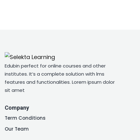
Entrar
Cadastre-se
Entrar
Não tem uma conta?
Cadastre-se
Edubin perfect for online courses and other
institutes. It’s a complete solution with lms
features and functionalities. Lorem ipsum dolor
sit amet
Company
Perdeu sua senha?
Remember me
Term Conditions
Our Team