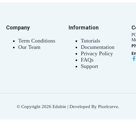
Company
Information
C
PO
Me
Term Conditions
Tutorials
P
Our Team
Documentation
Em
Privacy Policy
FAQs
Support
© Copyright 2026 Edubin | Developed By Pixelcurve.